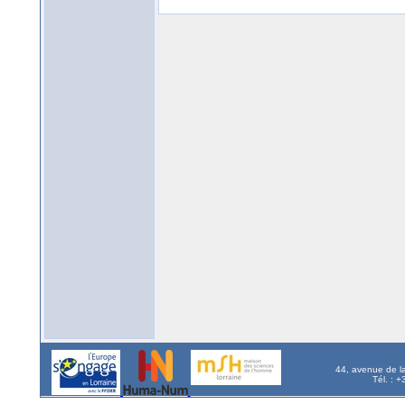
44, avenue de l
Tél. : 