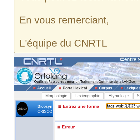
En vous remerciant,
L'équipe du CNRTL
Accueil
Portail lexical
Corpus
Lexique
Morphologie
Lexicographie
Etymologie
S
Entrez une forme
Dicosyn
CRISCO
Erreur