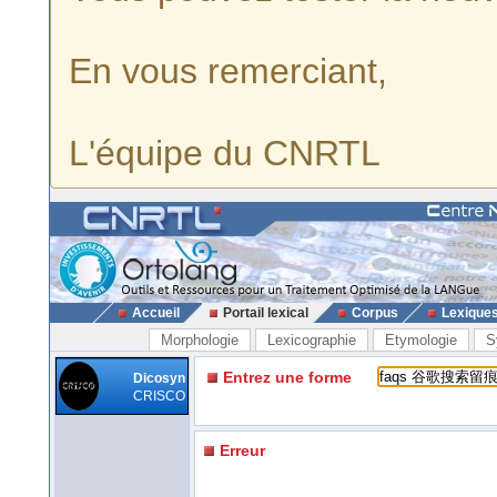
En vous remerciant,
L'équipe du CNRTL
Accueil
Portail lexical
Corpus
Lexique
Morphologie
Lexicographie
Etymologie
S
Entrez une forme
Dicosyn
CRISCO
Erreur