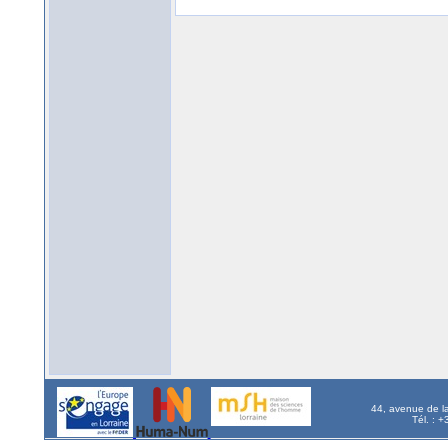
44, avenue de l
Tél. : 