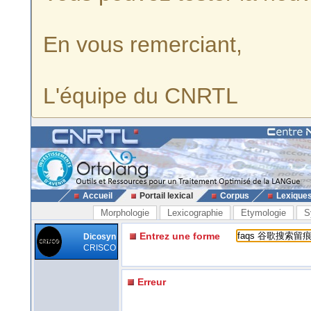
En vous remerciant,
L'équipe du CNRTL
Accueil
Portail lexical
Corpus
Lexique
Morphologie
Lexicographie
Etymologie
S
Entrez une forme
Dicosyn
CRISCO
Erreur