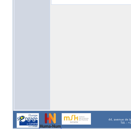
44, avenue de l
Tél. : 