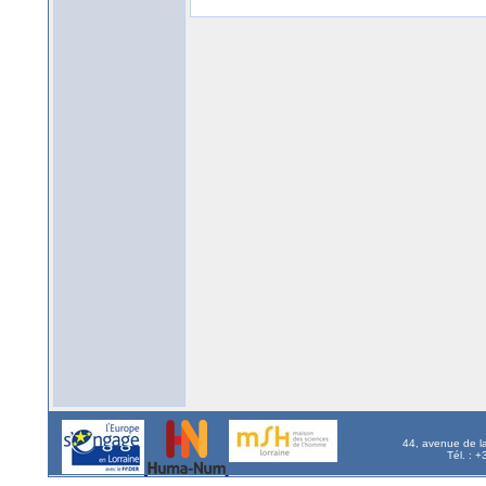
44, avenue de l
Tél. : 