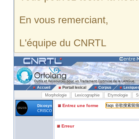
En vous remerciant,
L'équipe du CNRTL
Accueil
Portail lexical
Corpus
Lexique
Morphologie
Lexicographie
Etymologie
S
Entrez une forme
Dicosyn
CRISCO
Erreur