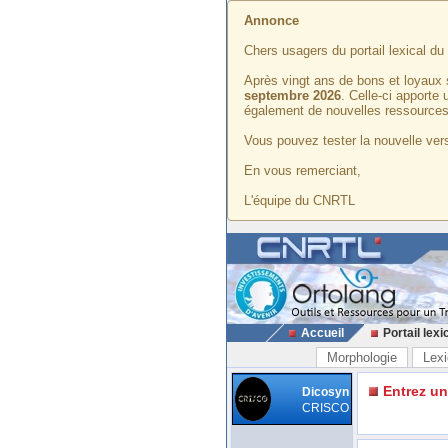
Annonce
Chers usagers du portail lexical d
Après vingt ans de bons et loyaux 
septembre 2026
. Celle-ci apporte
également de nouvelles ressources
Vous pouvez tester la nouvelle vers
En vous remerciant,
L'équipe du CNRTL
Accueil
Portail lexi
Morphologie
Lexi
Entrez u
Dicosyn
CRISCO