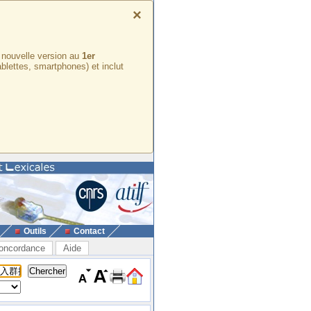
×
e nouvelle version au
1er
ablettes, smartphones) et inclut
Outils
Contact
oncordance
Aide