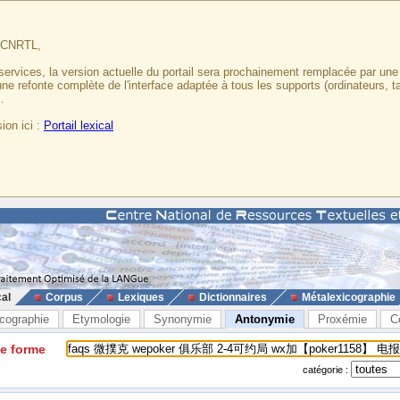
u CNRTL,
services, la version actuelle du portail sera prochainement remplacée par un
 une refonte complète de l'interface adaptée à tous les supports (ordinateurs, t
.
ion ici :
Portail lexical
cal
Corpus
Lexiques
Dictionnaires
Métalexicographie
cographie
Etymologie
Synonymie
Antonymie
Proxémie
C
ne forme
catégorie :