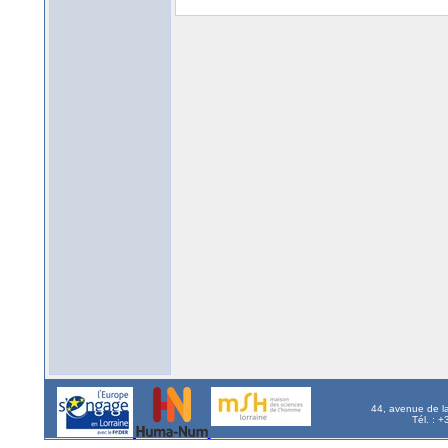
44, avenue de l
Tél. : 