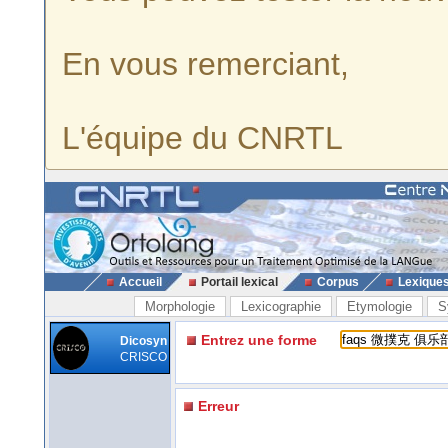
En vous remerciant,
L'équipe du CNRTL
Accueil
Portail lexical
Corpus
Lexique
Morphologie
Lexicographie
Etymologie
S
Entrez une forme
Dicosyn
CRISCO
Erreur