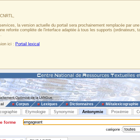
u CNRTL,
services, la version actuelle du portail sera prochainement remplacée par un
 une refonte complète de l'interface adaptée à tous les supports (ordinateurs, t
.
ion ici :
Portail lexical
cal
Corpus
Lexiques
Dictionnaires
Métalexicographie
cographie
Etymologie
Synonymie
Antonymie
Proxémie
C
ne forme
catégorie :