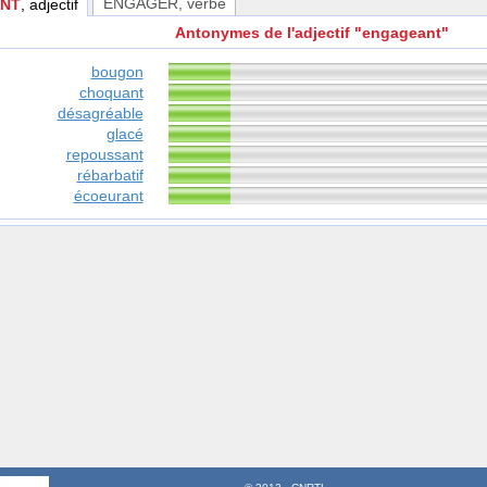
ENGAGER
, verbe
NT
, adjectif
Antonymes de l'adjectif "engageant"
bougon
choquant
désagréable
glacé
repoussant
rébarbatif
écoeurant