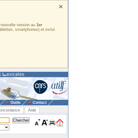
×
e nouvelle version au
1er
ablettes, smartphones) et inclut
Outils
Contact
oncordance
Aide