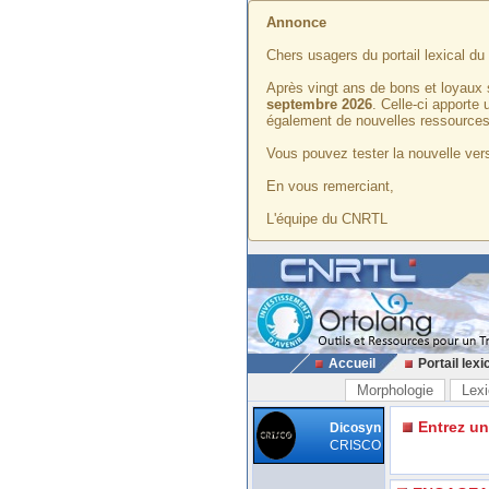
Annonce
Chers usagers du portail lexical d
Après vingt ans de bons et loyaux 
septembre 2026
. Celle-ci apporte
également de nouvelles ressources
Vous pouvez tester la nouvelle vers
En vous remerciant,
L'équipe du CNRTL
Accueil
Portail lexi
Morphologie
Lexi
Entrez u
Dicosyn
CRISCO