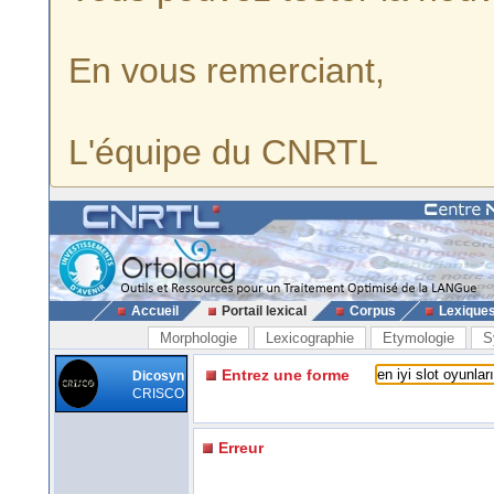
En vous remerciant,
L'équipe du CNRTL
Accueil
Portail lexical
Corpus
Lexique
Morphologie
Lexicographie
Etymologie
S
Entrez une forme
Dicosyn
CRISCO
Erreur