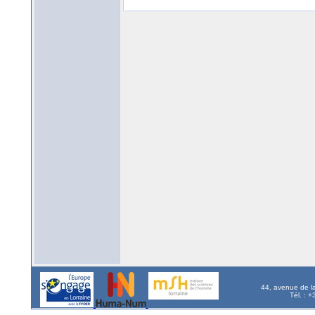
44, avenue de l
Tél. : 