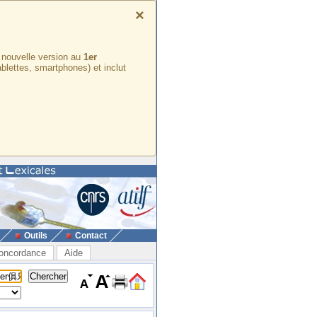
×
e nouvelle version au
1er
ablettes, smartphones) et inclut
Outils
Contact
oncordance
Aide