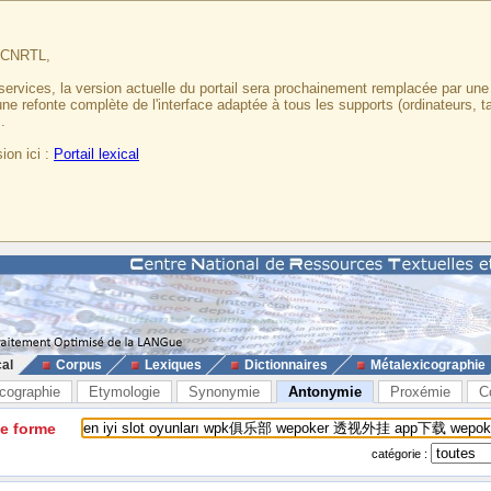
u CNRTL,
services, la version actuelle du portail sera prochainement remplacée par un
 une refonte complète de l'interface adaptée à tous les supports (ordinateurs, t
.
ion ici :
Portail lexical
cal
Corpus
Lexiques
Dictionnaires
Métalexicographie
cographie
Etymologie
Synonymie
Antonymie
Proxémie
C
ne forme
catégorie :