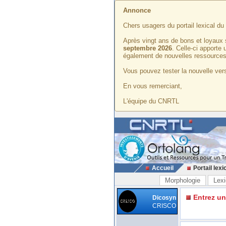
Annonce
Chers usagers du portail lexical d
Après vingt ans de bons et loyaux 
septembre 2026
. Celle-ci apporte
également de nouvelles ressources
Vous pouvez tester la nouvelle vers
En vous remerciant,
L'équipe du CNRTL
Accueil
Portail lexi
Morphologie
Lexi
Entrez u
Dicosyn
CRISCO