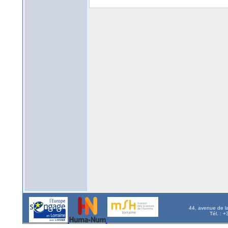
44, avenue de l
Tél. : 