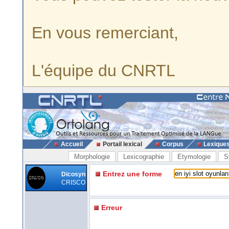
En vous remerciant,
L'équipe du CNRTL
Accueil
Portail lexical
Corpus
Lexique
Morphologie
Lexicographie
Etymologie
S
Entrez une forme
Dicosyn
CRISCO
Erreur