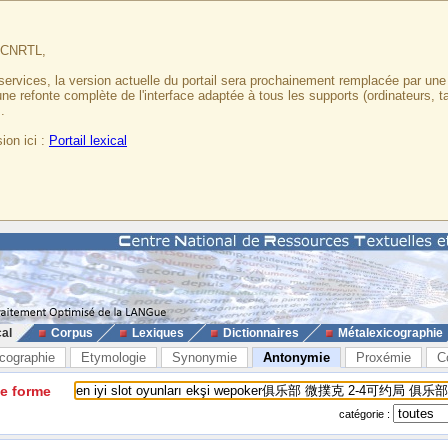
u CNRTL,
services, la version actuelle du portail sera prochainement remplacée par un
 une refonte complète de l'interface adaptée à tous les supports (ordinateurs, t
.
ion ici :
Portail lexical
cal
Corpus
Lexiques
Dictionnaires
Métalexicographie
cographie
Etymologie
Synonymie
Antonymie
Proxémie
C
ne forme
catégorie :