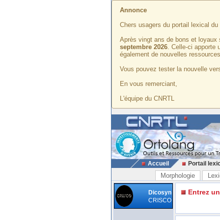
Annonce
Chers usagers du portail lexical d
Après vingt ans de bons et loyaux 
septembre 2026
. Celle-ci apporte
également de nouvelles ressources
Vous pouvez tester la nouvelle vers
En vous remerciant,
L'équipe du CNRTL
Accueil
Portail lexi
Morphologie
Lexi
Entrez u
Dicosyn
CRISCO