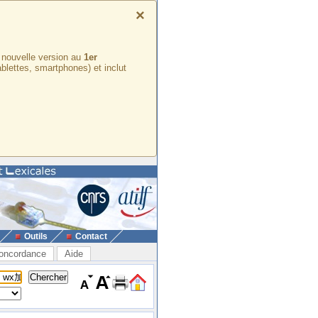
×
e nouvelle version au
1er
ablettes, smartphones) et inclut
Outils
Contact
oncordance
Aide