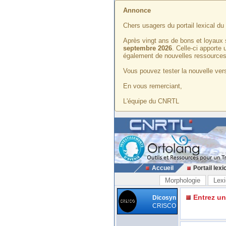
Annonce
Chers usagers du portail lexical d
Après vingt ans de bons et loyaux 
septembre 2026
. Celle-ci apporte
également de nouvelles ressources
Vous pouvez tester la nouvelle vers
En vous remerciant,
L'équipe du CNRTL
Accueil
Portail lexi
Morphologie
Lexi
Entrez u
Dicosyn
CRISCO