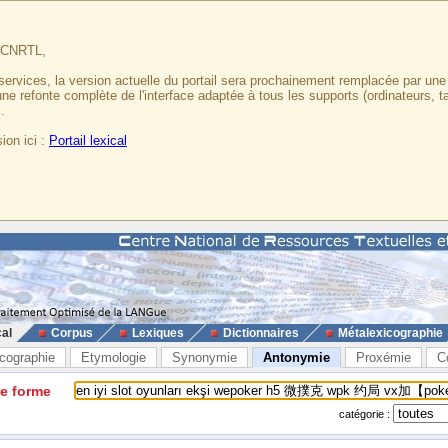
u CNRTL,
services, la version actuelle du portail sera prochainement remplacée par un
 une refonte complète de l'interface adaptée à tous les supports (ordinateurs, t
.
ion ici :
Portail lexical
cal
Corpus
Lexiques
Dictionnaires
Métalexicographie
cographie
Etymologie
Synonymie
Antonymie
Proxémie
C
ne forme
catégorie :