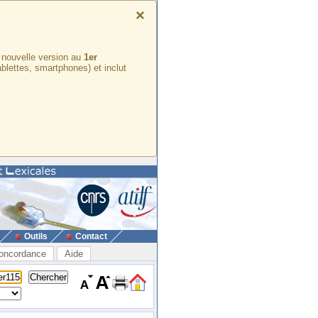
×
e nouvelle version au
1er
ablettes, smartphones) et inclut
Outils
Contact
oncordance
Aide