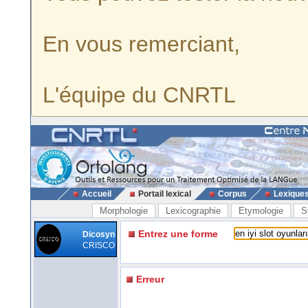
En vous remerciant,
L'équipe du CNRTL
Accueil
Portail lexical
Corpus
Lexique
Morphologie
Lexicographie
Etymologie
S
Entrez une forme
Dicosyn
CRISCO
Erreur