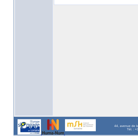
44, avenue de l
Tél. : 