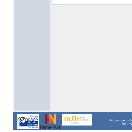
44, avenue de l
Tél. : 