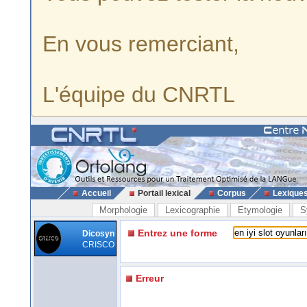
En vous remerciant,
L'équipe du CNRTL
Accueil
Portail lexical
Corpus
Lexique
Morphologie
Lexicographie
Etymologie
S
Entrez une forme
Dicosyn
CRISCO
Erreur