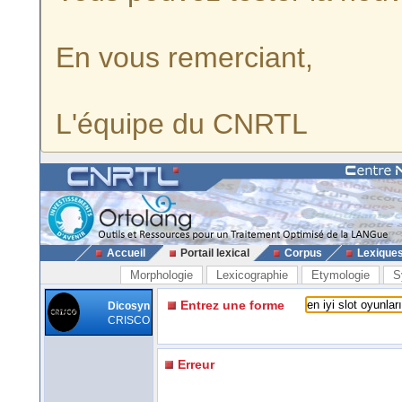
En vous remerciant,
L'équipe du CNRTL
Accueil
Portail lexical
Corpus
Lexique
Morphologie
Lexicographie
Etymologie
S
Entrez une forme
Dicosyn
CRISCO
Erreur