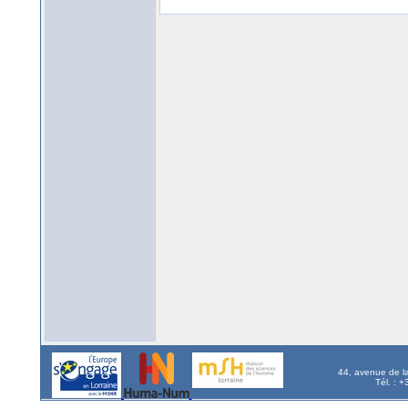
44, avenue de l
Tél. : 