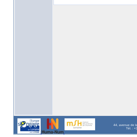
44, avenue de l
Tél. : 