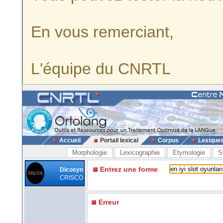
En vous remerciant,
L'équipe du CNRTL
Accueil
Portail lexical
Corpus
Lexique
Morphologie
Lexicographie
Etymologie
S
Entrez une forme
Dicosyn
CRISCO
Erreur