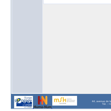
44, avenue de l
Tél. : 