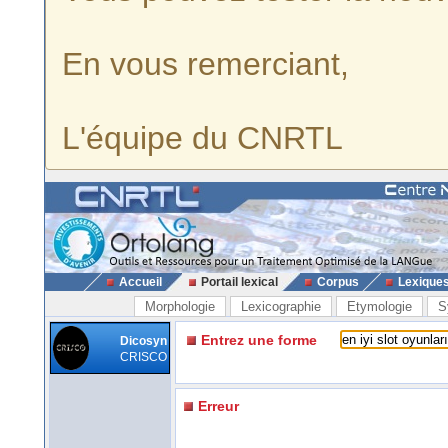
En vous remerciant,
L'équipe du CNRTL
Accueil
Portail lexical
Corpus
Lexique
Morphologie
Lexicographie
Etymologie
S
Entrez une forme
Dicosyn
CRISCO
Erreur