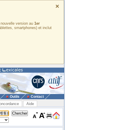
×
e nouvelle version au
1er
ablettes, smartphones) et inclut
Outils
Contact
oncordance
Aide