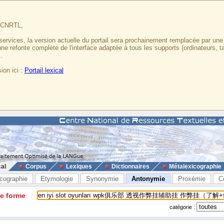
u CNRTL,
services, la version actuelle du portail sera prochainement remplacée par un
 une refonte complète de l'interface adaptée à tous les supports (ordinateurs, t
.
ion ici :
Portail lexical
cal
Corpus
Lexiques
Dictionnaires
Métalexicographie
cographie
Etymologie
Synonymie
Antonymie
Proxémie
C
ne forme
catégorie :