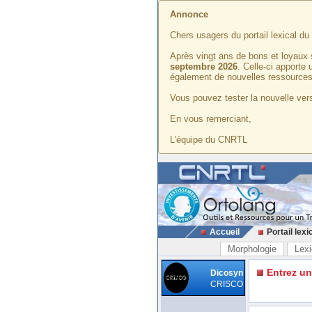
Annonce
Chers usagers du portail lexical d
Après vingt ans de bons et loyaux 
septembre 2026
. Celle-ci apporte
également de nouvelles ressources
Vous pouvez tester la nouvelle vers
En vous remerciant,
L'équipe du CNRTL
Accueil
Portail lexi
Morphologie
Lexi
Entrez u
Dicosyn
CRISCO