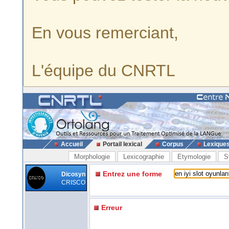
En vous remerciant,
L'équipe du CNRTL
Accueil
Portail lexical
Corpus
Lexique
Morphologie
Lexicographie
Etymologie
S
Entrez une forme
Dicosyn
CRISCO
Erreur