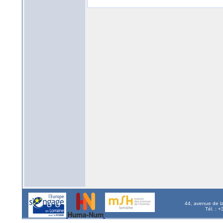
44, avenue de l
Tél. : 