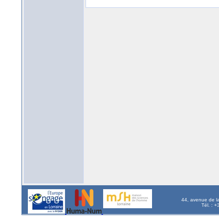
44, avenue de l
Tél. : 