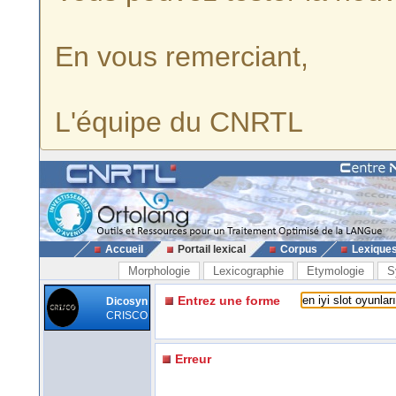
En vous remerciant,
L'équipe du CNRTL
Accueil
Portail lexical
Corpus
Lexique
Morphologie
Lexicographie
Etymologie
S
Entrez une forme
Dicosyn
CRISCO
Erreur