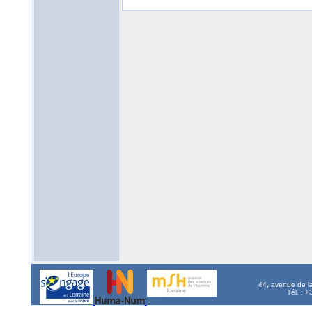
44, avenue de l
Tél. : 