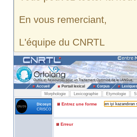
En vous remerciant,
L'équipe du CNRTL
Accueil
Portail lexical
Corpus
Lexique
Morphologie
Lexicographie
Etymologie
S
Entrez une forme
Dicosyn
CRISCO
Erreur