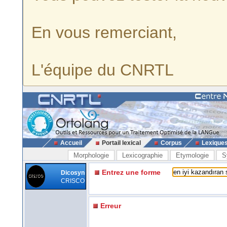
En vous remerciant,
L'équipe du CNRTL
Accueil
Portail lexical
Corpus
Lexique
Morphologie
Lexicographie
Etymologie
S
Entrez une forme
Dicosyn
CRISCO
Erreur