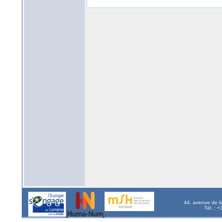
44, avenue de l
Tél. : 