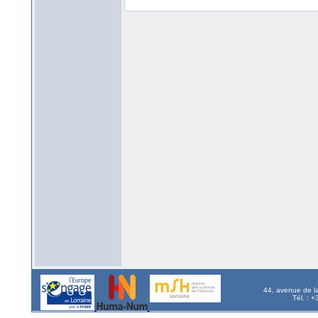
44, avenue de l
Tél. : 