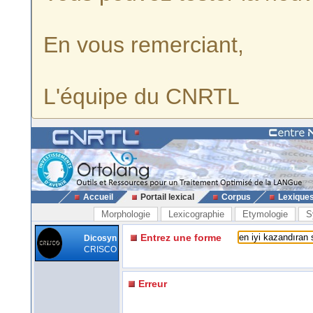
En vous remerciant,
L'équipe du CNRTL
Accueil
Portail lexical
Corpus
Lexique
Morphologie
Lexicographie
Etymologie
S
Entrez une forme
Dicosyn
CRISCO
Erreur