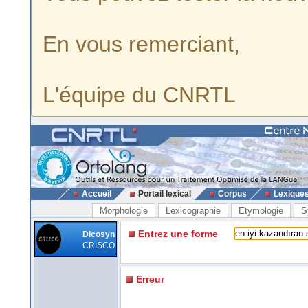
En vous remerciant,
L'équipe du CNRTL
Accueil
Portail lexical
Corpus
Lexique
Morphologie
Lexicographie
Etymologie
S
Entrez une forme
Dicosyn
CRISCO
Erreur