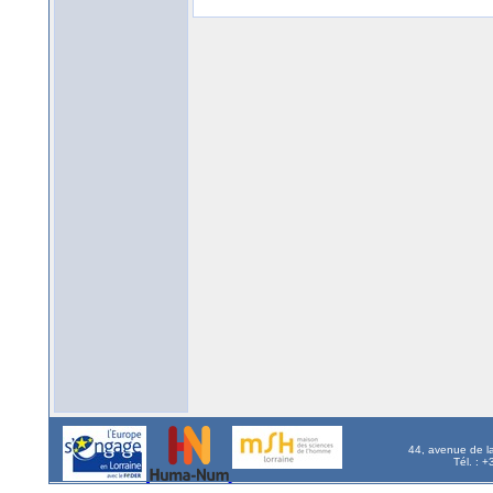
44, avenue de l
Tél. : 