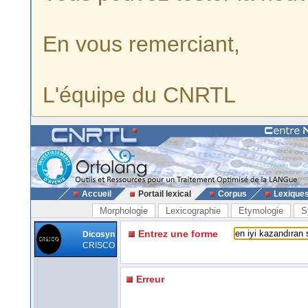
En vous remerciant,
L'équipe du CNRTL
Accueil
Portail lexical
Corpus
Lexique
Morphologie
Lexicographie
Etymologie
S
Entrez une forme
Dicosyn
CRISCO
Erreur