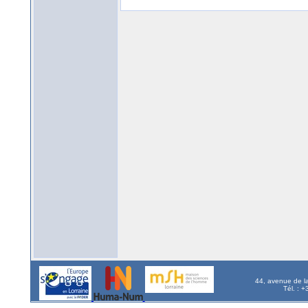
44, avenue de l
Tél. : 