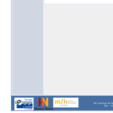
44, avenue de l
Tél. : 