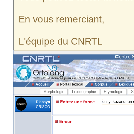
En vous remerciant,
L'équipe du CNRTL
Accueil
Portail lexical
Corpus
Lexique
Morphologie
Lexicographie
Etymologie
S
Entrez une forme
Dicosyn
CRISCO
Erreur