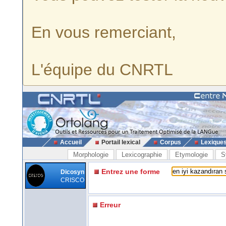
En vous remerciant,
L'équipe du CNRTL
Accueil
Portail lexical
Corpus
Lexique
Morphologie
Lexicographie
Etymologie
S
Entrez une forme
Dicosyn
CRISCO
Erreur