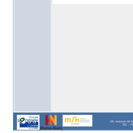
44, avenue de l
Tél. : 