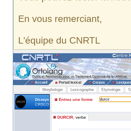
En vous remerciant,
L'équipe du CNRTL
Accueil
Portail lexical
Corpus
Lexique
Morphologie
Lexicographie
Etymologie
S
Entrez une forme
Dicosyn
CRISCO
DURCIR
, verbe