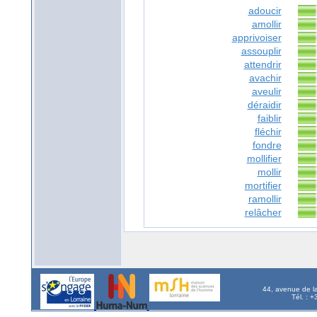
adoucir
amollir
apprivoiser
assouplir
attendrir
avachir
aveulir
déraidir
faiblir
fléchir
fondre
mollifier
mollir
mortifier
ramollir
relâcher
44, avenue de l
Tél. : 