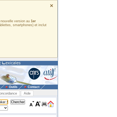
×
e nouvelle version au
1er
ablettes, smartphones) et inclut
Outils
Contact
oncordance
Aide