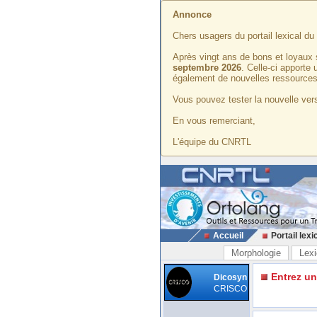
Annonce
Chers usagers du portail lexical d
Après vingt ans de bons et loyaux 
septembre 2026
. Celle-ci apporte
également de nouvelles ressources
Vous pouvez tester la nouvelle vers
En vous remerciant,
L'équipe du CNRTL
Accueil
Portail lexi
Morphologie
Lexi
Entrez u
Dicosyn
CRISCO