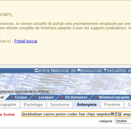
u CNRTL,
services, la version actuelle du portail sera prochainement remplacée par un
 une refonte complète de l'interface adaptée à tous les supports (ordinateurs, t
.
ion ici :
Portail lexical
cal
Corpus
Lexiques
Dictionnaires
Métalexicographie
cographie
Etymologie
Synonymie
Antonymie
Proxémie
C
ne forme
catégorie :