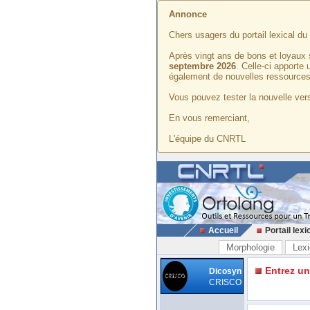
Annonce
Chers usagers du portail lexical d
Après vingt ans de bons et loyaux 
septembre 2026
. Celle-ci apporte
également de nouvelles ressources
Vous pouvez tester la nouvelle vers
En vous remerciant,
L'équipe du CNRTL
Accueil
Portail lexi
Morphologie
Lexi
Entrez u
Dicosyn
CRISCO