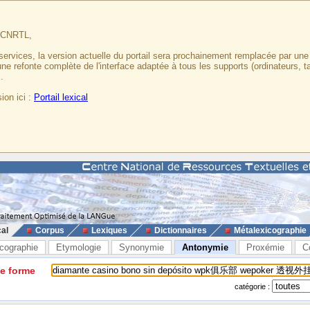
u CNRTL,
services, la version actuelle du portail sera prochainement remplacée par un
 une refonte complète de l'interface adaptée à tous les supports (ordinateurs, t
.
ion ici :
Portail lexical
cal
Corpus
Lexiques
Dictionnaires
Métalexicographie
cographie
Etymologie
Synonymie
Antonymie
Proxémie
C
ne forme
catégorie :