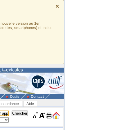
×
e nouvelle version au
1er
ablettes, smartphones) et inclut
Outils
Contact
oncordance
Aide