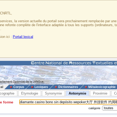
u CNRTL,
services, la version actuelle du portail sera prochainement remplacée par un
 une refonte complète de l'interface adaptée à tous les supports (ordinateurs, t
.
ion ici :
Portail lexical
cal
Corpus
Lexiques
Dictionnaires
Métalexicographie
cographie
Etymologie
Synonymie
Antonymie
Proxémie
C
ne forme
catégorie :