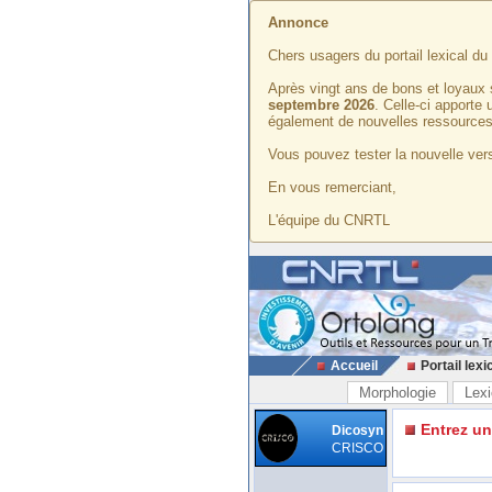
Annonce
Chers usagers du portail lexical d
Après vingt ans de bons et loyaux 
septembre 2026
. Celle-ci apporte
également de nouvelles ressources
Vous pouvez tester la nouvelle vers
En vous remerciant,
L'équipe du CNRTL
Accueil
Portail lexi
Morphologie
Lexi
Entrez u
Dicosyn
CRISCO