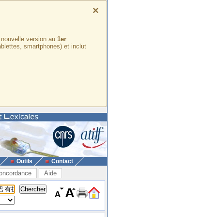
×
e nouvelle version au
1er
ablettes, smartphones) et inclut
Outils
Contact
oncordance
Aide