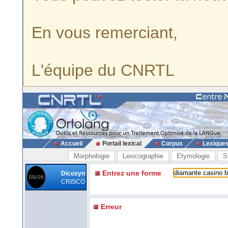
En vous remerciant,
L'équipe du CNRTL
Accueil
Portail lexical
Corpus
Lexique
Morphologie
Lexicographie
Etymologie
S
Entrez une forme
Dicosyn
CRISCO
Erreur