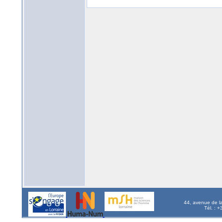
44, avenue de l
Tél. : 