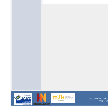
44, avenue de l
Tél. : 