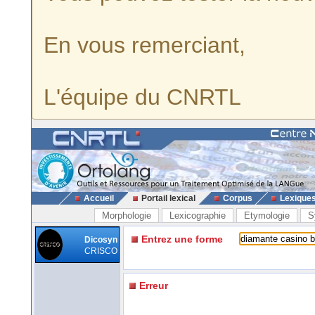
En vous remerciant,
L'équipe du CNRTL
Accueil
Portail lexical
Corpus
Lexique
Morphologie
Lexicographie
Etymologie
S
Entrez une forme
Dicosyn
CRISCO
Erreur