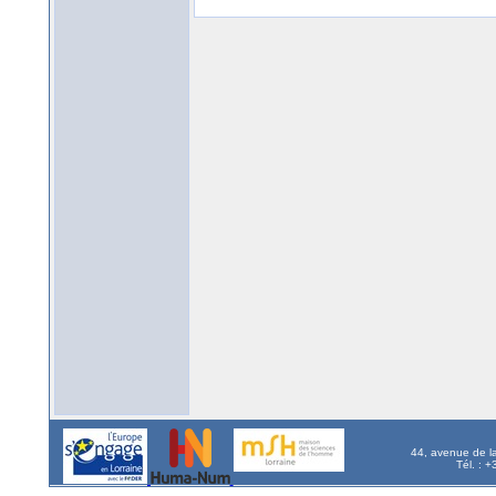
44, avenue de l
Tél. : 