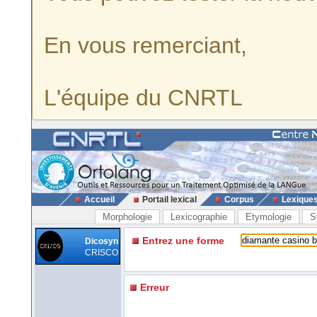
En vous remerciant,
L'équipe du CNRTL
Accueil
Portail lexical
Corpus
Lexique
Morphologie
Lexicographie
Etymologie
S
Entrez une forme
Dicosyn
CRISCO
Erreur