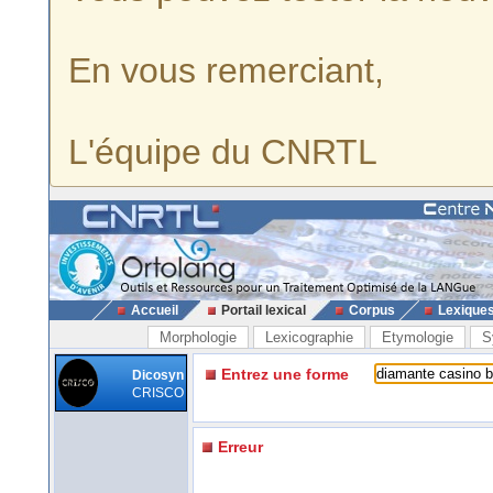
En vous remerciant,
L'équipe du CNRTL
Accueil
Portail lexical
Corpus
Lexique
Morphologie
Lexicographie
Etymologie
S
Entrez une forme
Dicosyn
CRISCO
Erreur