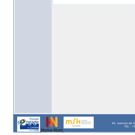
44, avenue de l
Tél. : 