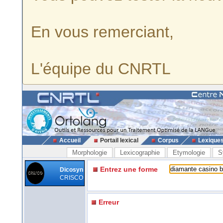
En vous remerciant,
L'équipe du CNRTL
Accueil
Portail lexical
Corpus
Lexique
Morphologie
Lexicographie
Etymologie
S
Entrez une forme
Dicosyn
CRISCO
Erreur