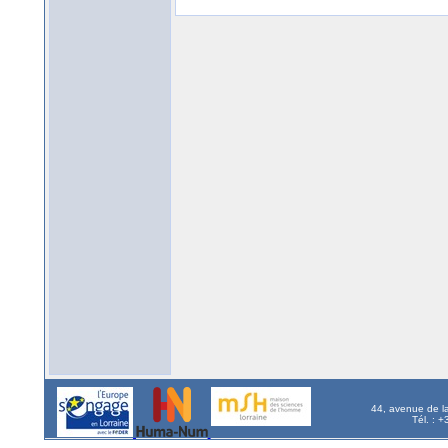
44, avenue de l
Tél. : 