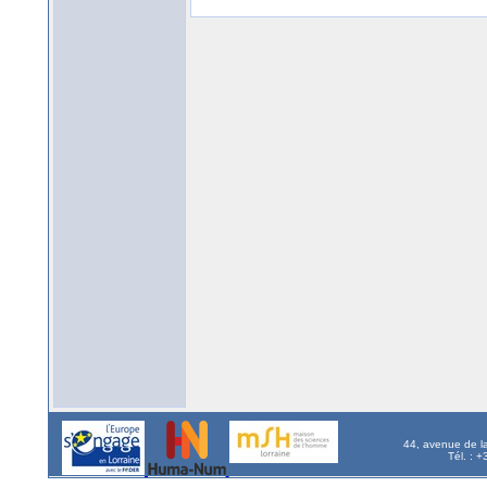
44, avenue de l
Tél. : 