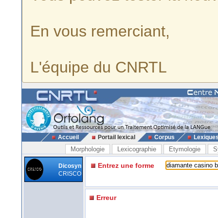
En vous remerciant,
L'équipe du CNRTL
Accueil
Portail lexical
Corpus
Lexique
Morphologie
Lexicographie
Etymologie
S
Entrez une forme
Dicosyn
CRISCO
Erreur