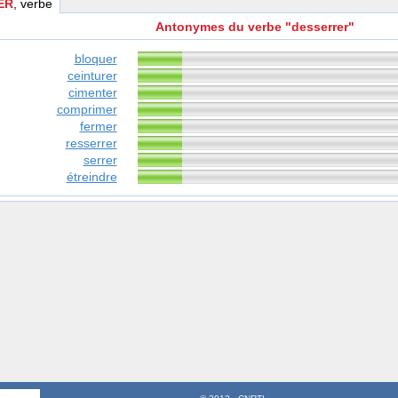
ER
, verbe
Antonymes du verbe "desserrer"
bloquer
ceinturer
cimenter
comprimer
fermer
resserrer
serrer
étreindre