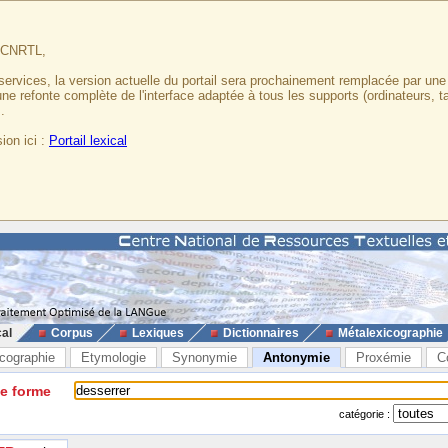
u CNRTL,
services, la version actuelle du portail sera prochainement remplacée par un
 une refonte complète de l'interface adaptée à tous les supports (ordinateurs, t
.
ion ici :
Portail lexical
cal
Corpus
Lexiques
Dictionnaires
Métalexicographie
cographie
Etymologie
Synonymie
Antonymie
Proxémie
C
ne forme
catégorie :