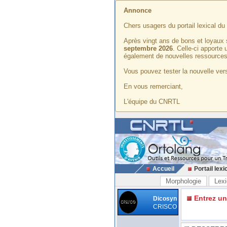
Annonce
Chers usagers du portail lexical d
Après vingt ans de bons et loyaux 
septembre 2026
. Celle-ci apporte
également de nouvelles ressources
Vous pouvez tester la nouvelle vers
En vous remerciant,
L'équipe du CNRTL
Accueil
Portail lexi
Morphologie
Lexi
Entrez u
Dicosyn
CRISCO