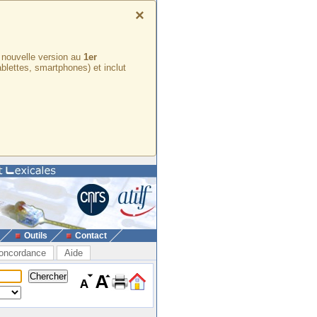
×
e nouvelle version au
1er
ablettes, smartphones) et inclut
Outils
Contact
oncordance
Aide