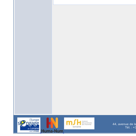
44, avenue de l
Tél. : 