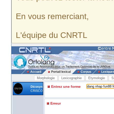
En vous remerciant,
L'équipe du CNRTL
Accueil
Portail lexical
Corpus
Lexique
Morphologie
Lexicographie
Etymologie
S
Entrez une forme
Dicosyn
CRISCO
Erreur