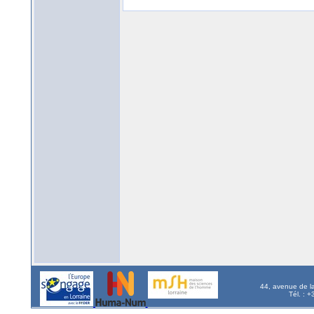
44, avenue de l
Tél. : 