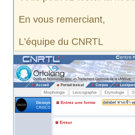
En vous remerciant,
L'équipe du CNRTL
Accueil
Portail lexical
Corpus
Lexique
Morphologie
Lexicographie
Etymologie
S
Entrez une forme
Dicosyn
CRISCO
Erreur