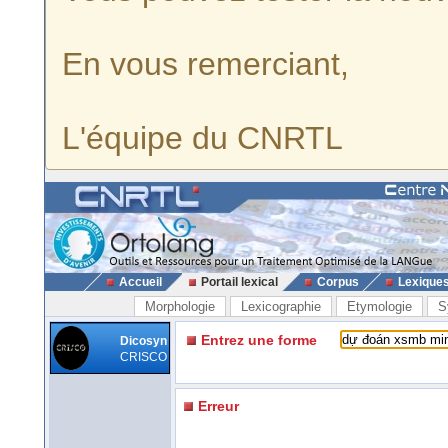
En vous remerciant,
L'équipe du CNRTL
Accueil
Portail lexical
Corpus
Lexique
Morphologie
Lexicographie
Etymologie
S
Entrez une forme
Dicosyn
CRISCO
Erreur