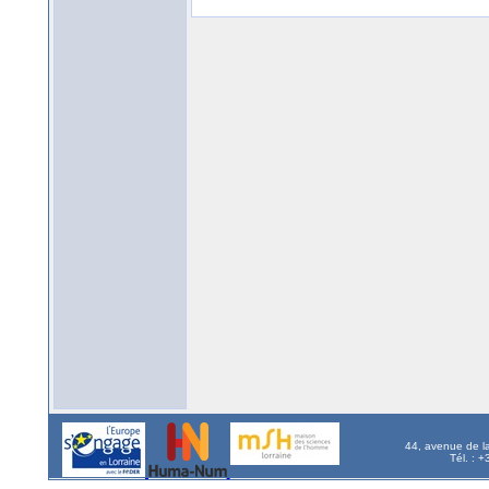
44, avenue de l
Tél. : 