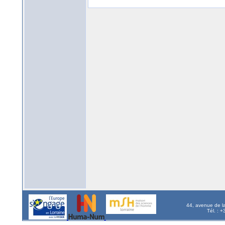
44, avenue de l
Tél. : 