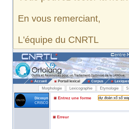
En vous remerciant,
L'équipe du CNRTL
Accueil
Portail lexical
Corpus
Lexique
Morphologie
Lexicographie
Etymologie
S
Entrez une forme
Dicosyn
CRISCO
Erreur