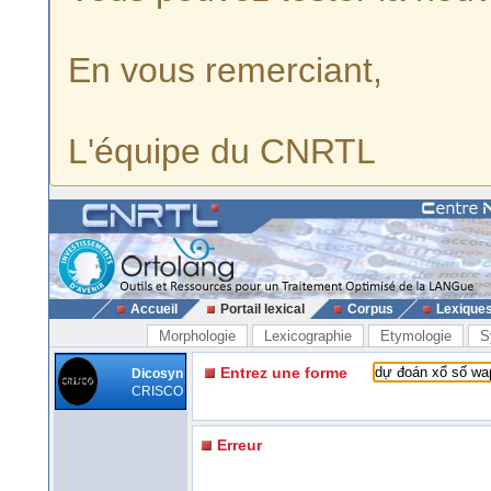
En vous remerciant,
L'équipe du CNRTL
Accueil
Portail lexical
Corpus
Lexique
Morphologie
Lexicographie
Etymologie
S
Entrez une forme
Dicosyn
CRISCO
Erreur