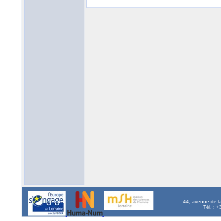
44, avenue de l
Tél. : 