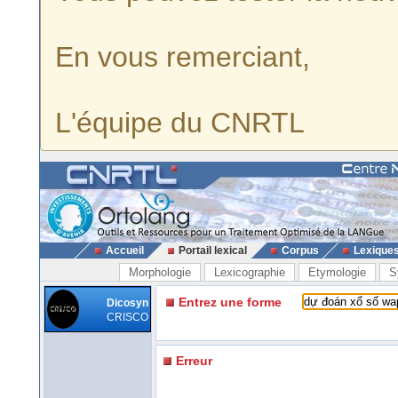
En vous remerciant,
L'équipe du CNRTL
Accueil
Portail lexical
Corpus
Lexique
Morphologie
Lexicographie
Etymologie
S
Entrez une forme
Dicosyn
CRISCO
Erreur