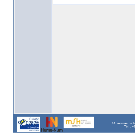
44, avenue de l
Tél. : 