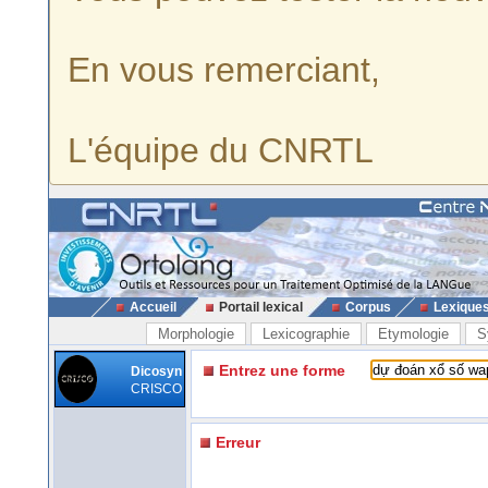
En vous remerciant,
L'équipe du CNRTL
Accueil
Portail lexical
Corpus
Lexique
Morphologie
Lexicographie
Etymologie
S
Entrez une forme
Dicosyn
CRISCO
Erreur