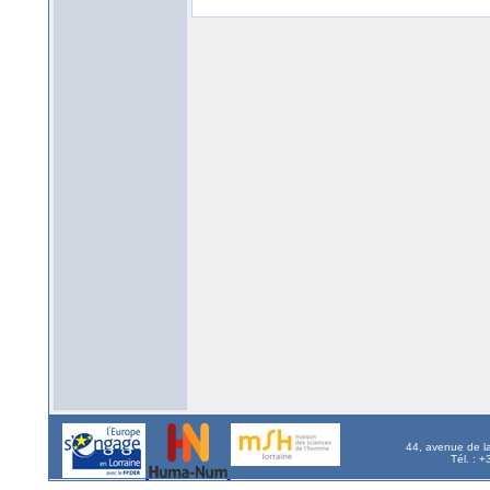
44, avenue de l
Tél. : 