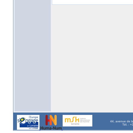
44, avenue de l
Tél. : 