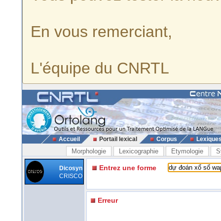
En vous remerciant,
L'équipe du CNRTL
Accueil
Portail lexical
Corpus
Lexique
Morphologie
Lexicographie
Etymologie
S
Entrez une forme
Dicosyn
CRISCO
Erreur