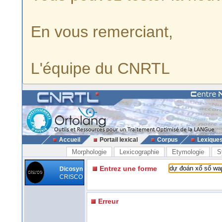
En vous remerciant,
L'équipe du CNRTL
Accueil
Portail lexical
Corpus
Lexique
Morphologie
Lexicographie
Etymologie
S
Entrez une forme
Dicosyn
CRISCO
Erreur