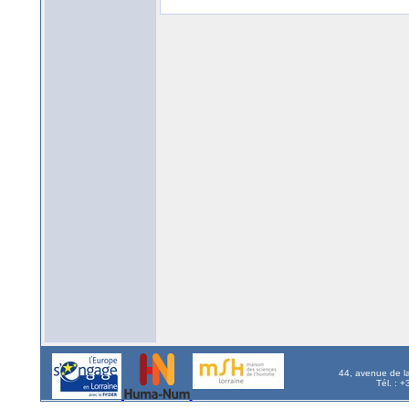
44, avenue de l
Tél. : 