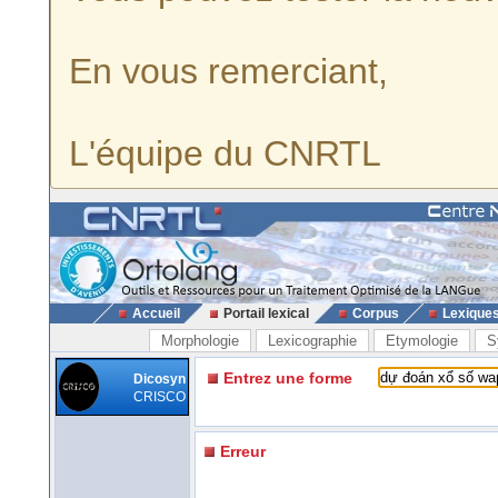
En vous remerciant,
L'équipe du CNRTL
Accueil
Portail lexical
Corpus
Lexique
Morphologie
Lexicographie
Etymologie
S
Entrez une forme
Dicosyn
CRISCO
Erreur