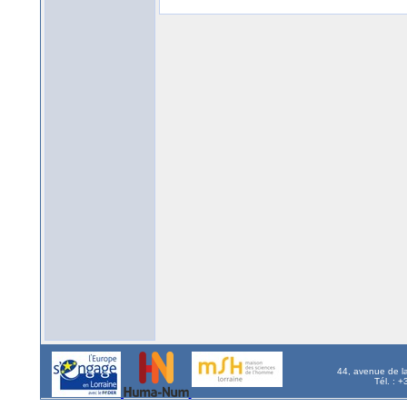
44, avenue de l
Tél. : 