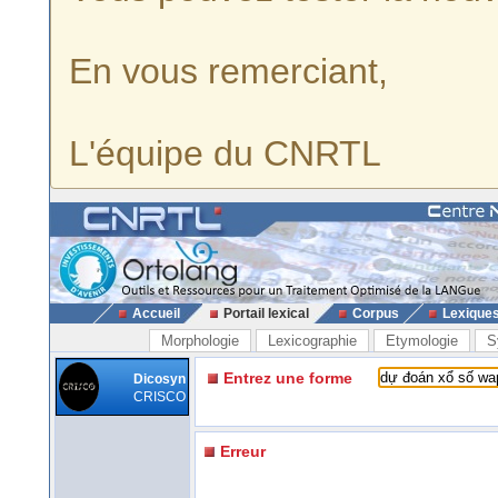
En vous remerciant,
L'équipe du CNRTL
Accueil
Portail lexical
Corpus
Lexique
Morphologie
Lexicographie
Etymologie
S
Entrez une forme
Dicosyn
CRISCO
Erreur