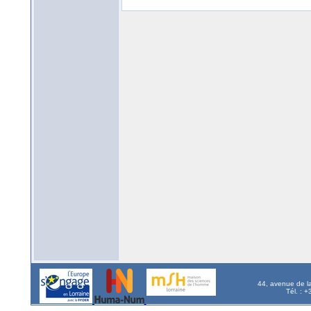
44, avenue de l
Tél. : 