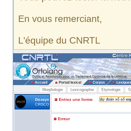
En vous remerciant,
L'équipe du CNRTL
Accueil
Portail lexical
Corpus
Lexique
Morphologie
Lexicographie
Etymologie
S
Entrez une forme
Dicosyn
CRISCO
Erreur