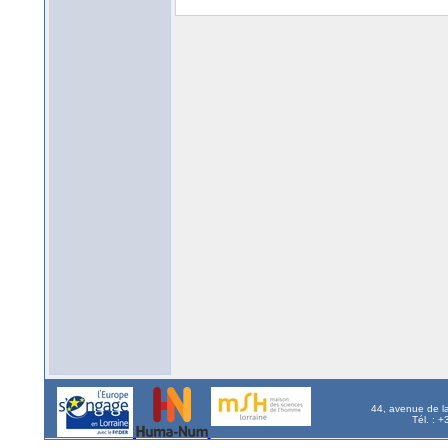
44, avenue de l
Tél. : 